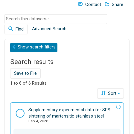
Contact
Share
o
n
S
e
Advanced Search
Find
a
r
c
Show
search filters
h
t
Search results
h
i
s
Save to File
d
1 to 6 of 6 Results
a
t
Sort
a
v
D
Supplementary experimental data for SPS
e
a
sintering of martensitic stainless steel
r
Feb 4, 2026
t
s
a
e