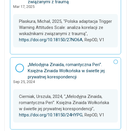
t
związanymi z traumą
Mar 17, 2025
a
s
e
Plaskura, Michał, 2025, "Polska adaptacja Trigger
t
Warning Attitudes Scale: analiza korelacji ze
wskaźnikami związanymi z traumą",
https://doi.org/10.18150/27NO6A
, RepOD, V1
D
„Melodyjna Zinaida, romantyczna Peri”.
a
Księżna Zinaida Wołkońska w świetle jej
t
prywatnej korespondencji
Sep 25, 2024
a
s
e
Cierniak, Urszula, 2024, "„Melodyjna Zinaida,
t
romantyczna Peri”. Księżna Zinaida Wołkońska
w świetle jej prywatnej korespondencji",
https://doi.org/10.18150/24HYPG
, RepOD, V1