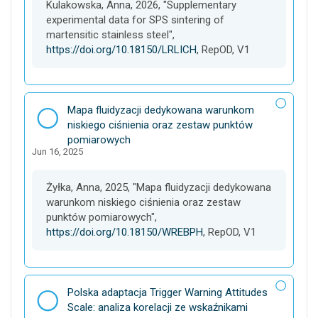
s
Kulakowska, Anna, 2026, "Supplementary
e
experimental data for SPS sintering of
t
martensitic stainless steel",
https://doi.org/10.18150/LRLICH
, RepOD, V1
D
Mapa fluidyzacji dedykowana warunkom
a
niskiego ciśnienia oraz zestaw punktów
t
pomiarowych
Jun 16, 2025
a
s
e
Żyłka, Anna, 2025, "Mapa fluidyzacji dedykowana
t
warunkom niskiego ciśnienia oraz zestaw
punktów pomiarowych",
https://doi.org/10.18150/WREBPH
, RepOD, V1
D
Polska adaptacja Trigger Warning Attitudes
a
Scale: analiza korelacji ze wskaźnikami