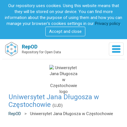
S
Our repository uses cookies. Using this website means that
k
they will be stored on your device. You can find more
i
information about the purpose of using them and how you can
p
manage your browser's cookies settings in our
Privacy policy
.
t
Accept and close
o
m
a
RepOD
T
i
Repository for Open Data
o
n
g
c
g
o
l
n
e
t
n
e
a
n
v
Uniwersytet Jana Długosza w
t
i
Częstochowie
(UJD)
g
a
RepOD
>
Uniwersytet Jana Długosza w Częstochowie
t
i