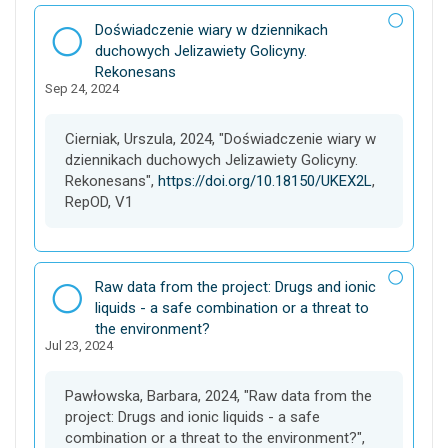
D
Doświadczenie wiary w dziennikach
a
duchowych Jelizawiety Golicyny.
t
Rekonesans
Sep 24, 2024
a
s
e
Cierniak, Urszula, 2024, "Doświadczenie wiary w
t
dziennikach duchowych Jelizawiety Golicyny.
Rekonesans",
https://doi.org/10.18150/UKEX2L
,
RepOD, V1
D
Raw data from the project: Drugs and ionic
a
liquids - a safe combination or a threat to
t
the environment?
Jul 23, 2024
a
s
e
Pawłowska, Barbara, 2024, "Raw data from the
t
project: Drugs and ionic liquids - a safe
combination or a threat to the environment?",