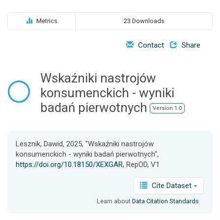
o
n
Metrics
23 Downloads
Contact
Share
Wskaźniki nastrojów
konsumenckich - wyniki
badań pierwotnych
Version 1.0
Lesznik, Dawid, 2025, "Wskaźniki nastrojów
konsumenckich - wyniki badań pierwotnych",
https://doi.org/10.18150/XEXGAR
, RepOD, V1
Cite Dataset
Learn about
Data Citation Standards
.