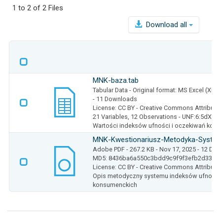
1 to 2 of 2 Files
Download all
MNK-baza.tab
Tabular Data
- Original format: MS Excel (XLS
- 11 Downloads
License: CC BY - Creative Commons Attributio
21 Variables,
12 Observations -
UNF:6:5dXYf
Wartości indeksów ufności i oczekiwań kon
MNK-Kwestionariusz-Metodyka-System
Adobe PDF
- 267.2 KB
- Nov 17, 2025
- 12 Do
MD5: 8436ba6a550c3bdd9c9f9f3efb2d3365
License: CC BY - Creative Commons Attributio
Opis metodyczny systemu indeksów ufności
konsumenckich