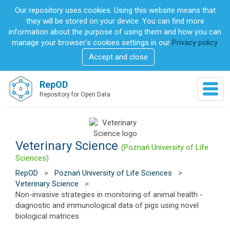
S
Our repository uses cookies. Using this website means that
k
they will be stored on your device. You can find more
i
information about the purpose of using them and how you can
p
manage your browser's cookies settings in our
Privacy policy
.
t
Accept and close
o
m
a
RepOD
T
i
Repository for Open Data
o
n
g
c
g
o
l
n
e
Veterinary Science
t
(Poznań University of Life
n
e
Sciences)
a
n
RepOD
>
Poznań University of Life Sciences
>
v
t
Veterinary Science
>
i
Non-invasive strategies in monitoring of animal health -
g
diagnostic and immunological data of pigs using novel
a
biological matrices
t
i