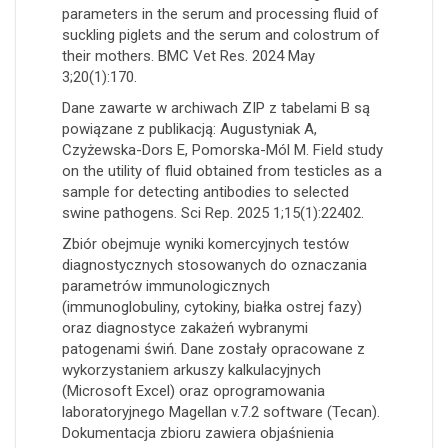
parameters in the serum and processing fluid of
suckling piglets and the serum and colostrum of
their mothers. BMC Vet Res. 2024 May
3;20(1):170.
Dane zawarte w archiwach ZIP z tabelami B są
powiązane z publikacją: Augustyniak A,
Czyżewska-Dors E, Pomorska-Mól M. Field study
on the utility of fluid obtained from testicles as a
sample for detecting antibodies to selected
swine pathogens. Sci Rep. 2025 1;15(1):22402.
Zbiór obejmuje wyniki komercyjnych testów
diagnostycznych stosowanych do oznaczania
parametrów immunologicznych
(immunoglobuliny, cytokiny, białka ostrej fazy)
oraz diagnostyce zakażeń wybranymi
patogenami świń. Dane zostały opracowane z
wykorzystaniem arkuszy kalkulacyjnych
(Microsoft Excel) oraz oprogramowania
laboratoryjnego Magellan v.7.2 software (Tecan).
Dokumentacja zbioru zawiera objaśnienia