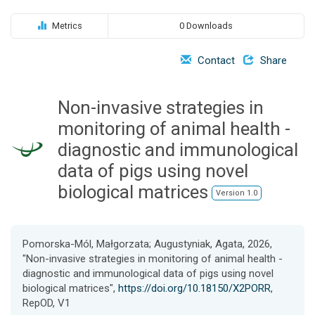
o
n
Metrics
0 Downloads
Contact
Share
Non-invasive strategies in
monitoring of animal health -
diagnostic and immunological
data of pigs using novel
biological matrices
Version 1.0
Pomorska-Mól, Małgorzata; Augustyniak, Agata, 2026,
"Non-invasive strategies in monitoring of animal health -
diagnostic and immunological data of pigs using novel
biological matrices",
https://doi.org/10.18150/X2PORR
,
RepOD, V1