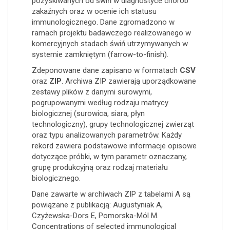
pozyskiwanych od świń w diagnostyce chorób
zakaźnych oraz w ocenie ich statusu
immunologicznego. Dane zgromadzono w
ramach projektu badawczego realizowanego w
komercyjnych stadach świń utrzymywanych w
systemie zamkniętym (farrow-to-finish).
Zdeponowane dane zapisano w formatach
CSV
oraz
ZIP
. Archiwa ZIP zawierają uporządkowane
zestawy plików z danymi surowymi,
pogrupowanymi według rodzaju matrycy
biologicznej (surowica, siara, płyn
technologiczny), grupy technologicznej zwierząt
oraz typu analizowanych parametrów. Każdy
rekord zawiera podstawowe informacje opisowe
dotyczące próbki, w tym parametr oznaczany,
grupę produkcyjną oraz rodzaj materiału
biologicznego.
Dane zawarte w archiwach ZIP z tabelami A są
powiązane z publikacją: Augustyniak A,
Czyżewska-Dors E, Pomorska-Mól M.
Concentrations of selected immunological