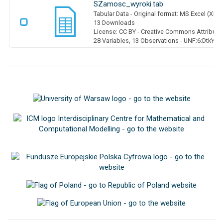
SZamosc_wyroki.tab
Tabular Data
- Original format: MS Excel (XLS
13 Downloads
License: CC BY - Creative Commons Attributio
28 Variables,
13 Observations -
UNF:6:DtkYZ