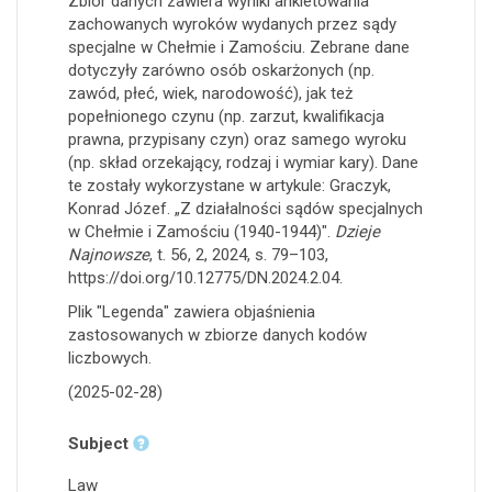
Zbiór danych zawiera wyniki ankietowania
zachowanych wyroków wydanych przez sądy
specjalne w Chełmie i Zamościu. Zebrane dane
dotyczyły zarówno osób oskarżonych (np.
zawód, płeć, wiek, narodowość), jak też
popełnionego czynu (np. zarzut, kwalifikacja
prawna, przypisany czyn) oraz samego wyroku
(np. skład orzekający, rodzaj i wymiar kary). Dane
te zostały wykorzystane w artykule: Graczyk,
Konrad Józef. „Z działalności sądów specjalnych
w Chełmie i Zamościu (1940-1944)".
Dzieje
Najnowsze
, t. 56, 2, 2024, s. 79–103,
https://doi.org/10.12775/DN.2024.2.04.
Plik "Legenda" zawiera objaśnienia
zastosowanych w zbiorze danych kodów
liczbowych.
(2025-02-28)
Subject
Law