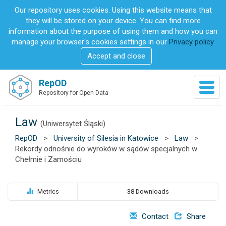
S
Our repository uses cookies. Using this website means that
k
they will be stored on your device. You can find more
i
information about the purpose of using them and how you can
p
manage your browser's cookies settings in our
Privacy policy
.
t
Accept and close
o
m
a
RepOD
T
i
Repository for Open Data
o
n
g
c
g
Law
o
(Uniwersytet Śląski)
l
n
RepOD
>
University of Silesia in Katowice
>
Law
>
e
t
Rekordy odnośnie do wyroków w sądów specjalnych w
n
e
Chełmie i Zamościu
a
n
v
t
i
g
Metrics
38 Downloads
a
t
Contact
Share
i