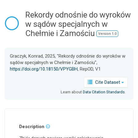
o
n
Rekordy odnośnie do wyroków
w sądów specjalnych w
Chełmie i Zamościu
Version 1.0
Graczyk, Konrad, 2025, "Rekordy odnośnie do wyroków w
sądów specjalnych w Chełmie i Zamościu",
https://doi.org/10.18150/VPYGBH
, RepOD, V1
Cite Dataset
Learn about
Data Citation Standards
.
Description