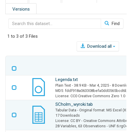
Versions
Find
1 to 3 of 3 Files
Download all
Legenda.txt
Plain Text
- 38.9 KB
- Mar 4, 2025
- 8 Downloa
MD5: fddf918a063308befa0dd0565bcd6b4d
License: CC0 Creative Commons Zero 1.0
SCholm_wyroki.tab
Tabular Data
- Original format: MS Excel (XLS
17 Downloads
License: CC BY - Creative Commons Attributio
28 Variables,
63 Observations -
UNF:6:rgOqz