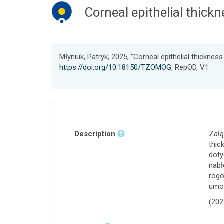
Corneal epithelial thic
Młyniuk, Patryk, 2025, "Corneal epithelial thickne
https://doi.org/10.18150/TZOMOG
, RepOD, V1
Description
Załą
thic
doty
nabł
rogó
umoż
(202