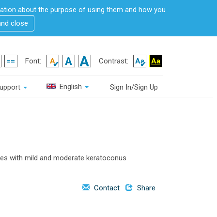
rmation about the purpose of using them and how you
and close
Font:
Contrast:
English
upport
Sign In/Sign Up
eyes with mild and moderate keratoconus
Contact
Share