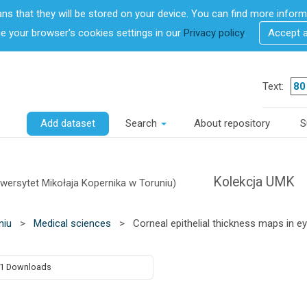
ans that they will be stored on your device. You can find more info
 your browser's cookies settings in our
Privacy policy
.
Accept 
Text:
Add dataset
Search
About repository
S
Kolekcja UMK
iwersytet Mikołaja Kopernika w Toruniu)
niu
>
Medical sciences
>
Corneal epithelial thickness maps in 
1 Downloads