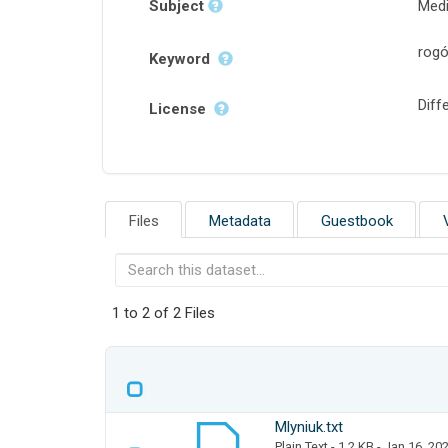
Subject
Medi
rogó
Keyword
Diffe
License
Files
Metadata
Guestbook
1 to 2 of 2 Files
Mlyniuk.txt
Plain Text
- 1.2 KB
- Jan 16, 20