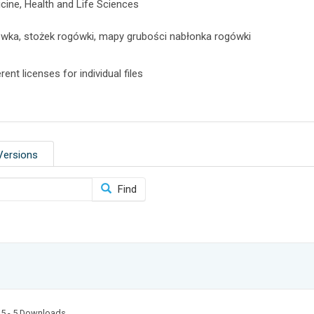
cine, Health and Life Sciences
wka, stożek rogówki, mapy grubości nabłonka rogówki
rent licenses for individual files
Versions
Find
25
- 5 Downloads