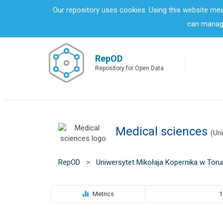
S
Our repository uses cookies. Using this website me
k
can manage
i
p
t
o
RepOD
m
Repository for Open Data
a
i
n
c
o
Medical sciences
n
(Un
t
e
n
RepOD
>
Uniwersytet Mikołaja Kopernika w Toru
t
Metrics
1