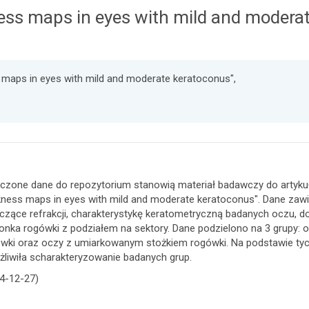
kness maps in eyes with mild and modera
ss maps in eyes with mild and moderate keratoconus",
czone dane do repozytorium stanowią materiał badawczy do artykułu
kness maps in eyes with mild and moderate keratoconus". Dane zaw
czące refrakcji, charakterystykę keratometryczną badanych oczu, 
onka rogówki z podziałem na sektory. Dane podzielono na 3 grupy:
wki oraz oczy z umiarkowanym stożkiem rogówki. Na podstawie tyc
liwiła scharakteryzowanie badanych grup.
4-12-27)