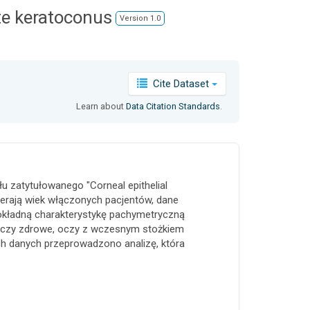
te keratoconus
Version 1.0
Cite Dataset
Learn about
Data Citation Standards
.
 zatytułowanego "Corneal epithelial
ierają wiek włączonych pacjentów, dane
dokładną charakterystykę pachymetryczną
 oczy zdrowe, oczy z wczesnym stożkiem
h danych przeprowadzono analizę, która