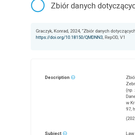
Zbiór danych dotyczący
Graczyk, Konrad, 2024, "Zbiór danych dotyczącyc
https://doi.org/10.18150/QMDNN3
, RepOD, V1
Description
Zbió
Zebr
(np.
Dane
w Kr
97, 
(202
Subject
Law