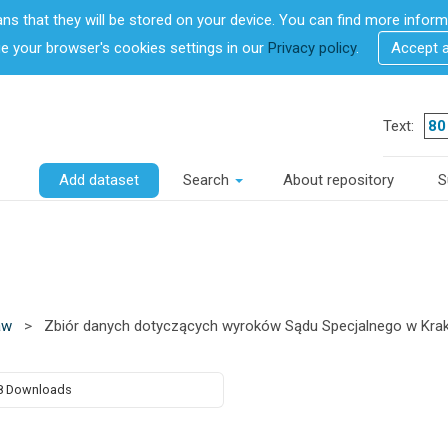
ans that they will be stored on your device. You can find more info
 your browser's cookies settings in our
Privacy policy
.
Accept 
Text:
Add dataset
Search
About repository
S
aw
>
Zbiór danych dotyczących wyroków Sądu Specjalnego w Kra
8 Downloads