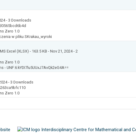
024
- 3 Downloads
dd0565bcd6b4d
ns Zero 1.0
czenia w pliku SKrakau_wyroki
: MS Excel (XLSX)
- 163.5 KB
- Nov 21, 2024
- 2
ns Zero 1.0
ns -
UNF:6:kYDI7lu5UUxJ7AvQk2eG4A==
2024
- 3 Downloads
5263ca9bfc110
ns Zero 1.0