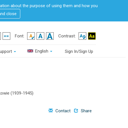
rmation about the purpose of using them and how you
and close
Font:
Contrast:
English
upport
Sign In/Sign Up
kowie (1939-1945)
Contact
Share