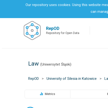
S
Our repository uses cookies. Using this website me
k
can manage
i
p
t
o
RepOD
m
Repository for Open Data
a
i
n
c
o
Law
n
(Uniwersytet Śląski)
t
e
n
RepOD
>
University of Silesia in Katowice
>
L
t
Metrics