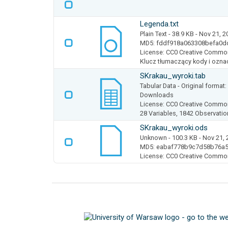
Legenda.txt
Plain Text
- 38.9 KB
- Nov 21, 2
MD5: fddf918a063308befa0
License: CC0 Creative Commo
Klucz tłumaczący kody i ozna
SKrakau_wyroki.tab
Tabular Data
- Original format
Downloads
License: CC0 Creative Commo
28 Variables,
1842 Observatio
SKrakau_wyroki.ods
Unknown
- 100.3 KB
- Nov 21, 
MD5: eabaf778b9c7d58b76a
License: CC0 Creative Commo