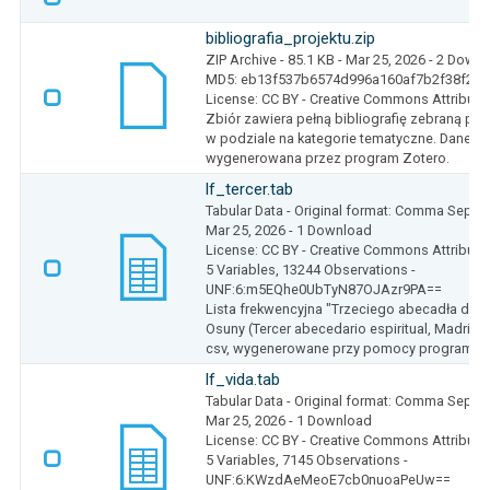
bibliografia_projektu.zip
ZIP Archive
- 85.1 KB
- Mar 25, 2026
- 2 Down
MD5: eb13f537b6574d996a160af7b2f38f23
License: CC BY - Creative Commons Attributio
Zbiór zawiera pełną bibliografię zebraną pod
w podziale na kategorie tematyczne. Dane w 
wygenerowana przez program Zotero.
lf_tercer.tab
Tabular Data
- Original format: Comma Separ
Mar 25, 2026
- 1 Download
License: CC BY - Creative Commons Attributio
5 Variables,
13244 Observations -
UNF:6:m5EQhe0UbTyN87OJAzr9PA==
Lista frekwencyjna "Trzeciego abecadła du
Osuny (Tercer abecedario espiritual, Madrid,
csv, wygenerowane przy pomocy programu 
lf_vida.tab
Tabular Data
- Original format: Comma Separ
Mar 25, 2026
- 1 Download
License: CC BY - Creative Commons Attributio
5 Variables,
7145 Observations -
UNF:6:KWzdAeMeoE7cb0nuoaPeUw==