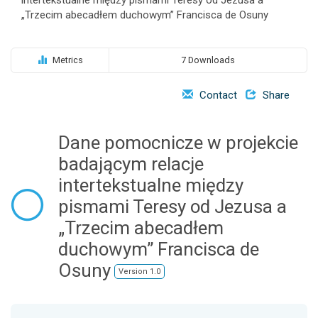
o
„Trzecim abecadłem duchowym” Francisca de Osuny
n
Metrics
7 Downloads
Contact
Share
Dane pomocnicze w projekcie
badającym relacje
intertekstualne między
pismami Teresy od Jezusa a
„Trzecim abecadłem
duchowym” Francisca de
Osuny
Version 1.0