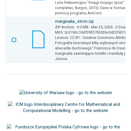
Lista frekwencyjna "Księgi mojego życia" Te
completas, Burgos, 2015). Dane w formacie 
pomocy programu AntConc
marginalia_stron.zip
ZIP Archive
- 9.0 MB
- Mar 25, 2026
- 3 Downl
MD5: 5c3743c10df393376fd26c0422f401fe
License: CC BY - Creative Commons Attributio
Fotografie kserokopii kilku wybranych stron
abecadła duchowego" Francisca de Osuny, n
marginalia zawierające notatki i manikuły pr
Jezusa.