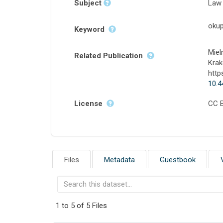
Subject
Law
okup
Keyword
Miel
Related Publication
Krak
http
10.4
License
CC B
Files
Metadata
Guestbook
1 to 5 of 5 Files