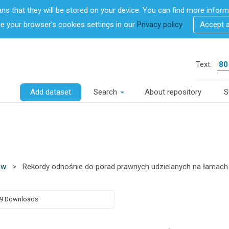
ans that they will be stored on your device. You can find more info
 your browser's cookies settings in our
Privacy policy
.
Accept 
Text:
Add dataset
Search
About repository
S
aw
>
Rekordy odnośnie do porad prawnych udzielanych na łamach
9 Downloads