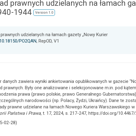
rad prawnych udzielanych na łamach ga
1940-1944
Version 1.0
d prawnych udzielanych na łamach gazety „Nowy Kurier
g/10.18150/PO2QAN
, RepOD, V1
r danych zawiera wyniki ankietowania opublikowanych w gazecie "N
d prawnych. Były one analizowane i selekcjonowane m.in. pod kątem g
odzenia prawa (prawo polskie, prawo Generalnego Gubernatorstwa),
czególnych narodowości (np. Polacy, Żydzi, Ukraińcy). Dane te został
ady prawne udzielane na łamach Nowego Kuriera Warszawskiego w 
orii Państwa i Prawa,
t. 17, 2024, s. 217-247, https://doi.org/10.446
5-02-28)