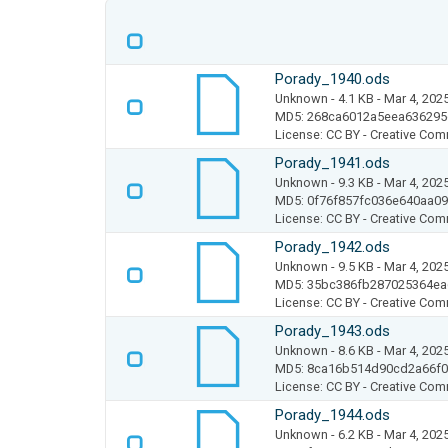
Porady_1940.ods
Unknown
- 4.1 KB
- Mar 4, 202
MD5: 268ca6012a5eea636295
License: CC BY - Creative Com
Porady_1941.ods
Unknown
- 9.3 KB
- Mar 4, 202
MD5: 0f76f857fc036e640aa0
License: CC BY - Creative Com
Porady_1942.ods
Unknown
- 9.5 KB
- Mar 4, 202
MD5: 35bc386fb287025364ea
License: CC BY - Creative Com
Porady_1943.ods
Unknown
- 8.6 KB
- Mar 4, 202
MD5: 8ca16b514d90cd2a66f
License: CC BY - Creative Com
Porady_1944.ods
Unknown
- 6.2 KB
- Mar 4, 202