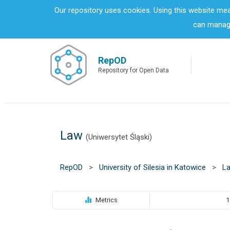
S
Our repository uses cookies. Using this website me
k
can manage
i
p
t
o
RepOD
m
Repository for Open Data
a
i
n
c
o
Law
n
(Uniwersytet Śląski)
t
e
n
RepOD
>
University of Silesia in Katowice
>
L
t
Metrics
1