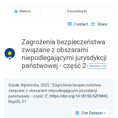
o
n
Metrics
5 Downloads
Contact
Share
Zagrożenia bezpieczeństwa
związane z obszarami
niepodlegającymi jurysdykcji
państwowej - część 2
Version 1.0
Szpak, Agnieszka, 2025, "Zagrożenia bezpieczeństwa
związane z obszarami niepodlegającymi jurysdykcji
państwowej - część 2",
https://doi.org/10.18150/5ZFMHC
,
RepOD, V1
Cite Dataset