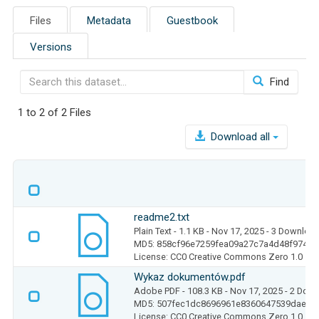
Files
Metadata
Guestbook
Versions
Find
1 to 2 of 2 Files
Download all
readme2.txt
Plain Text
- 1.1 KB
- Nov 17, 2025
- 3 Downloa
MD5: 858cf96e7259fea09a27c7a4d48f974c
License: CC0 Creative Commons Zero 1.0
Wykaz dokumentów.pdf
Adobe PDF
- 108.3 KB
- Nov 17, 2025
- 2 Dow
MD5: 507fec1dc8696961e8360647539dae42
License: CC0 Creative Commons Zero 1.0