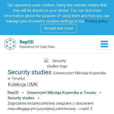
S
Our repository uses cookies. Using this website means that
k
they will be stored on your device. You can find more
i
information about the purpose of using them and how you can
p
manage your browser's cookies settings in our
Privacy policy
.
t
Accept and close
o
m
a
RepOD
T
i
Repository for Open Data
o
n
g
c
g
o
l
n
e
Security studies
t
(Uniwersytet Mikołaja Kopernika
n
e
w Toruniu)
a
n
Kolekcja UMK
v
t
i
RepOD
>
Uniwersytet Mikołaja Kopernika w Toruniu
>
g
Security studies
>
a
Zagrożenia bezpieczeństwa związane z obszarami
t
niepodlegającymi jurysdykcji państwowej - część 2
i