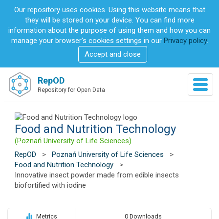
S
Our repository uses cookies. Using this website means that
k
they will be stored on your device. You can find more
i
information about the purpose of using them and how you can
p
manage your browser's cookies settings in our
Privacy policy
.
t
Accept and close
o
m
a
RepOD
T
i
Repository for Open Data
o
n
g
c
g
o
l
Food and Nutrition Technology
n
e
t
(Poznań University of Life Sciences)
n
e
a
RepOD
>
Poznań University of Life Sciences
>
n
v
Food and Nutrition Technology
>
t
i
Innovative insect powder made from edible insects
g
biofortified with iodine
a
t
i
Metrics
0 Downloads