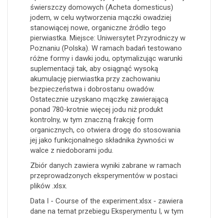
świerszczy domowych (Acheta domesticus)
jodem, w celu wytworzenia mączki owadziej
stanowiącej nowe, organiczne źródło tego
pierwiastka. Miejsce: Uniwersytet Przyrodniczy w
Poznaniu (Polska). W ramach badań testowano
różne formy i dawki jodu, optymalizując warunki
suplementacji tak, aby osiągnąć wysoką
akumulację pierwiastka przy zachowaniu
bezpieczeństwa i dobrostanu owadów.
Ostatecznie uzyskano mączkę zawierającą
ponad 780-krotnie więcej jodu niż produkt
kontrolny, w tym znaczną frakcję form
organicznych, co otwiera drogę do stosowania
jej jako funkcjonalnego składnika żywności w
walce z niedoborami jodu.
Zbiór danych zawiera wyniki zabrane w ramach
przeprowadzonych eksperymentów w postaci
plików .xlsx.
Data I - Course of the experiment.xlsx - zawiera
dane na temat przebiegu Eksperymentu I, w tym