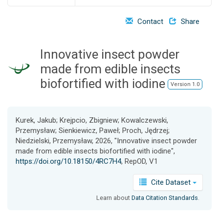
o
n
Contact
Share
Innovative insect powder
made from edible insects
biofortified with iodine
Version 1.0
Kurek, Jakub; Krejpcio, Zbigniew; Kowalczewski,
Przemysław; Sienkiewicz, Paweł; Proch, Jędrzej;
Niedzielski, Przemysław, 2026, "Innovative insect powder
made from edible insects biofortified with iodine",
https://doi.org/10.18150/4RC7H4
, RepOD, V1
Cite Dataset
Learn about
Data Citation Standards
.